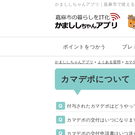
かまししちゃんアプリ｜嘉麻市で使える
ポイントをつかう
プレ
かまししちゃんアプリ
»
よくある質問
»
カマ
カマデポについて
付与されたカマデポはどうやっ
「
カマデポの交付はいつになりま
2022年4月1日よ
「
カマデポの交付申請書はいつ送