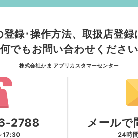
の登録･操作方法
、
取扱店登録
何でもお問い合わせくださ
右上の更新ボタンを押します
更新のマークが表示されます
いない場合
株式会社かま アプリカスタマーセンター
可能性がございます。
プデートをお願いいたします。
iOS版はこちら
6-2788
メールで
17:30
24時