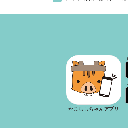
2022年4月1日よ
「
2022年4月1日よ
かまししちゃんアプリのホーム画
最新のカマデポを手動で表示させ
カマデポの付与については、下記
かまししちゃんアプリのイン
カマデポの交付申請書につきまし
嘉麻市へ「カマデポ交付申請
マイナンバーカードを取得されて
この2つの手続きが完了次第、嘉
嘉麻市在住の方のマイナンバーカ
カマデポ交付条件等の詳細は下記
マイナンバーカード（個人番
https://www.city.kama.lg.jp/so
かまししちゃんアプリ