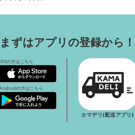
り、「かまpo（かまししポイント）」がご利用いた
かまpoについてはこちら
カマデポ」は2022年2月28日で終了いたしまし
り、「かまpo（かまししポイント）」がご利用いた
かまpoについてはこちら
面にポイントが表示されますので、そちらで確認することが可
かまpoについてはこちら
まずはアプリの登録から
るには、ホーム画面右上にある更新ボタンをタップします。
の手続きが必要となります。
ストールと「
新規会員登録
」
ては、
マイナンバーカードを保有している方
を対象に嘉麻市よ
iOSの方
はこちら
書」を提出
いない場合、まずは取得手続きが必要となります。
麻市にてカマデポの審査が行われます（手続きの順序は関係あ
ード交付については、下記をご参照ください（外部リンク：嘉
の嘉麻市のHPをご覧ください。
Androidの方
はこちら
号カード）について
shiki/20/20821.html
カマデリ(配送アプリ)