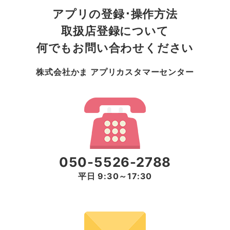
アプリの登録･操作方法
メールアドレス宛てに1通メールが届きます
届いたメールの中にあるURLをクリック
取扱店登録について
新しく設定するパスワードを入力
何でもお問い合わせください
「登録する」のボタンをクリック
新しく設定したパスワードでの登録が完了しま
株式会社かま アプリカスタマーセンター
したので、その情報で再度ログインをお願いい
たします
③ QRコードが表示されますので、表示されたQR
コードを送ってもらう相手に読み取ってもらってく
050-5526-2788
ださい。
平日 9:30～17:30