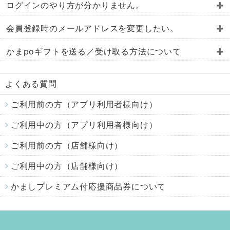
パスワードをお忘れの場合、新しくパスワードを設
ログインのやり方が分かりません。
定し直す必要がございます。
かまししちゃんアプリを開きます
会員登録時のメールアドレスを変更したい。
ログイン画面が表示されますので、会員登録で
本サイトの
お問い合わせフォーム
より、
かまpoギフトを送る／受け取る方法について
入力した情報（メールアドレス・パスワード）
ログイン画面にある「パスワードをお忘れの
を入力してログインのボタンを押します。
方」のリンクをクリック
変更後
のメールアドレス
かまししスタンプ会の電子商品券「かまpoギフ
よくある質問
ト」について、かまししちゃんアプリのご利用者間
会員登録時に使用した
電話番号
でポイントを「あげる/もらう」機能の操作方法を
ご利用前の方（アプリ利用者様向け）
を記載の上、お問い合わせください。
説明します。
ご利用中の方（アプリ利用者様向け）
まずは、受け取る側の操作からしていただくとスム
なお、ご本人確認のお電話をさせていただく場合が
ーズに進められます。
ございます。
ご利用前の方（店舗様向け）
変更の申請が必要となった場合は
こちらのフォ
≫
かまpoギフトを受け取る方法
ご利用中の方（店舗様向け）
ーム
をご利用ください。
≫
かまpoギフトを送る方法
かましプレミアム付応援商品券について
かまpoギフトを受け取る方法