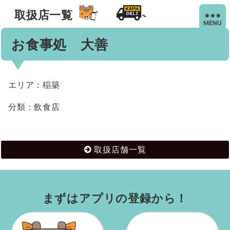
取扱店一覧
MENU
お食事処 大善
エリア：稲築
分類：飲食店
取扱店舗一覧
まずはアプリの登録から！