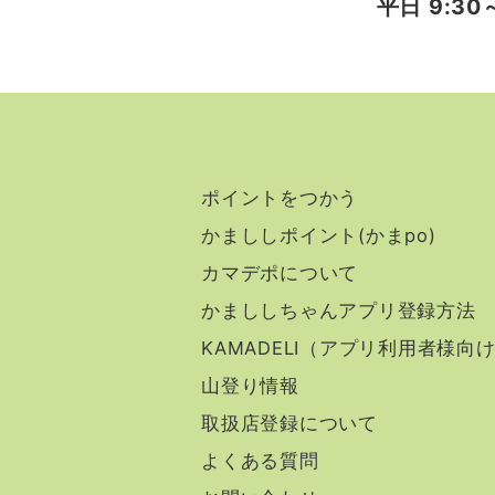
平日 9:30～
ポイントをつかう
かまししポイント(かまpo)
カマデポについて
かまししちゃんアプリ登録方法
KAMADELI（アプリ利用者様向
山登り情報
取扱店登録について
よくある質問