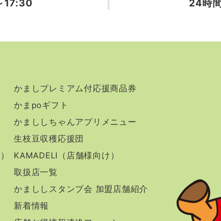
17:30
24時
かましプレミアム付応援商品券
かまpoギフト
かまししちゃんアプリメニュー
生枝豆収穫応援団
け）
KAMADELI（店舗様向け）
取扱店一覧
かまししスタンプ会 加盟店舗紹介
新着情報