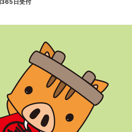
間365日受付