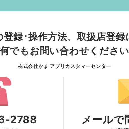
の登録･操作方法
、
取扱店登録
何でもお問い合わせくださ
株式会社かま アプリカスタマーセンター
6-2788
メールで