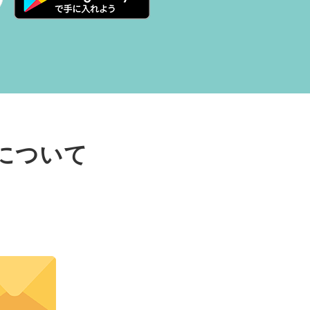
について
い